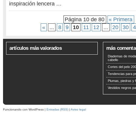
inspiración lencera …
Página 10 de 80
« Primera
«
...
8
9
10
11
12
...
20
30
4
artículos más valorados
más comenta
Diademas de moda 
cabello
Cortes del pelo 200
Tendencias para p
Plumas, piedras y f
Vestidos negros pa
Funcionando con WordPress |
Entradas (RSS)
|
Aviso legal