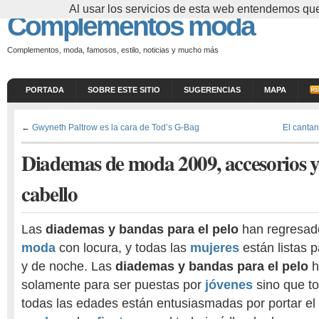
Al usar los servicios de esta web entendemos que
Complementos moda
Complementos, moda, famosos, estilo, noticias y mucho más
PORTADA
SOBRE ESTE SITIO
SUGERENCIAS
MAPA
←
Gwyneth Paltrow es la cara de Tod’s G-Bag
El cantan
Diademas de moda 2009, accesorios y
cabello
Las
diademas y bandas para el pelo
han regresado
moda
con locura, y todas las
mujeres
están listas 
y de noche. Las
diademas y bandas para el pelo
h
solamente para ser puestas por
jóvenes
sino que t
todas las edades están entusiasmadas por portar el