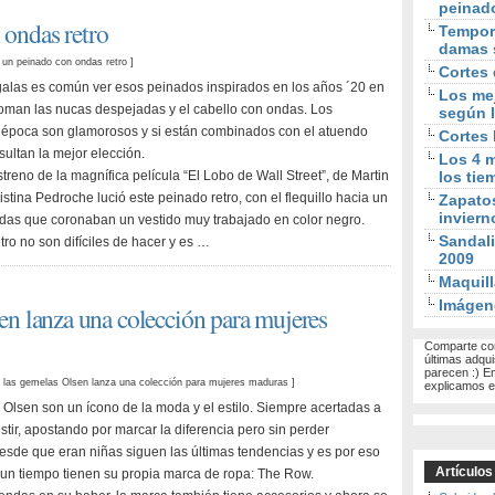
peinad
ondas retro
Tempora
damas 
un peinado con ondas retro
]
Cortes 
alas es común ver esos peinados inspirados en los años ´20 en
Los mej
man las nucas despejadas y el cabello con ondas. Los
según l
 época son glamorosos y si están combinados con el atuendo
Cortes
ultan la mejor elección.
Los 4 m
treno de la magnífica película “El Lobo de Wall Street”, de Martin
los tie
stina Pedroche lució este peinado retro, con el flequillo hacia un
Zapato
inviern
ndas que coronaban un vestido muy trabajado en color negro.
Sandali
tro no son difíciles de hacer y es …
2009
Maquill
Imágen
en lanza una colección para mujeres
Comparte con
últimas adqui
parecen :) E
las gemelas Olsen lanza una colección para mujeres maduras
]
explicamos el
Olsen son un ícono de la moda y el estilo. Siempre acertadas a
stir, apostando por marcar la diferencia pero sin perder
esde que eran niñas siguen las últimas tendencias y es por eso
Artículos
un tiempo tienen su propia marca de ropa: The Row.