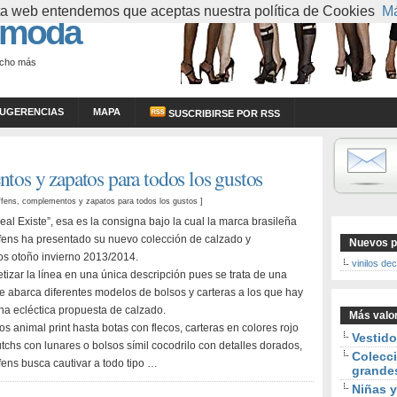
esta web entendemos que aceptas nuestra política de Cookies
Má
 moda
ucho más
UGERENCIAS
MAPA
SUSCRIBIRSE POR RSS
os y zapatos para todos los gustos
fens, complementos y zapatos para todos los gustos
]
eal Existe”, esa es la consigna bajo la cual la marca brasileña
ens ha presentado su nuevo colección de calzado y
Nuevos p
s otoño invierno 2013/2014.
vinilos de
ntetizar la línea en una única descripción pues se trata de una
e abarca diferentes modelos de bolsos y carteras a los que hay
a ecléctica propuesta de calzado.
Más valo
s animal print hasta botas con flecos, carteras en colores rojo
Vestid
utchs con lunares o bolsos símil cocodrilo con detalles dorados,
Colecci
ens busca cautivar a todo tipo …
grande
Niñas y