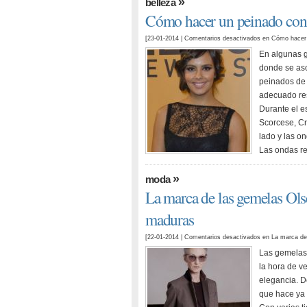
»
belleza
Cómo hacer un peinado con 
[23-01-2014 |
Comentarios desactivados
en Cómo hacer 
En algunas g
donde se aso
peinados de
adecuado res
Durante el es
Scorcese, Cri
lado y las o
Las ondas re
»
moda
La marca de las gemelas Ols
maduras
[22-01-2014 |
Comentarios desactivados
en La marca de 
Las gemelas 
la hora de ve
elegancia. D
que hace ya 