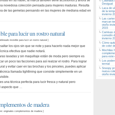
iendas en su haber, la marca también tiene accesorios y ahora se
Coloridos
Desigual
una novedosa colección pensada para mujeres maduras. Resulta
Laca de u
dea de las gemelas pensando en las mujeres de mediana edad en
de la tem
invierno 
Las carte
marcan te
otoño invi
2015
ble para lucir un rostro natural
Camisas de
comodín d
invierno 
elineado invisible para lucir un rostro natural
]
Cómo quita
esaltar los ojos sin que se note y para hacerlo nada mejor que
de color d
Mochilas H
écnica efectiva que nadie notará.
complemen
aras lavadas y sin maquillaje están de moda pero siempre es
para este 
Los poder
r un poco las facciones para así realzar el rostro. Para lograr
termal
ural y evitar caer en las brochas y los pinceles, puedes aplicar
Snoopy pr
nueva col
 técnica llamada tightlining que consiste simplemente en un
otoño invi
isible.
g es una técnica perfecta para lucir fresca y natural pero
l aspecto que …
complementos de madera
ni: originales complementos de madera
]