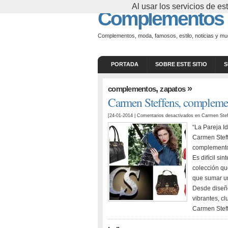
Al usar los servicios de 
Complementos
Complementos, moda, famosos, estilo, noticias y m
PORTADA
SOBRE ESTE SITIO
S
,
»
complementos
zapatos
Carmen Steffens, complement
[24-01-2014 |
Comentarios desactivados
en Carmen Stef
“La Pareja Id
Carmen Steff
complemento
Es difícil si
colección qu
que sumar un
Desde diseño
vibrantes, cl
Carmen Steff