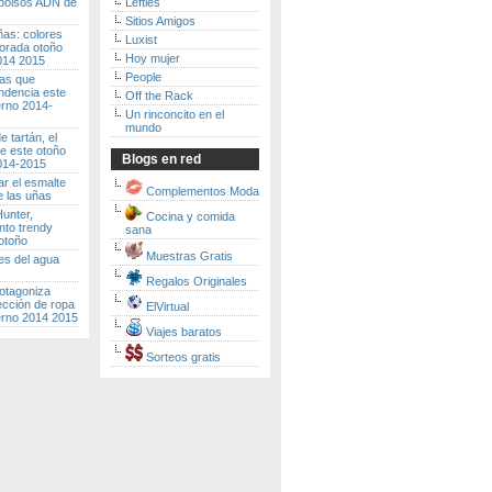
 bolsos ADN de
Lefties
Sitios Amigos
ñas: colores
Luxist
porada otoño
Hoy mujer
2014 2015
People
ras que
ndencia este
Off the Rack
erno 2014-
Un rinconcito en el
mundo
 tartán, el
e este otoño
Blogs en red
2014-2015
r el esmalte
Complementos Moda
e las uñas
unter,
Cocina y comida
to trendy
sana
otoño
Muestras Gratis
es del agua
Regalos Originales
otagoniza
ección de ropa
ElVirtual
erno 2014 2015
Viajes baratos
Sorteos gratis