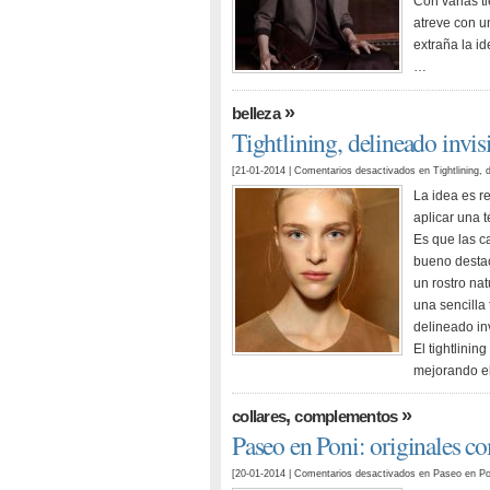
Con varias t
atreve con 
extraña la i
…
»
belleza
Tightlining, delineado invisi
[21-01-2014 |
Comentarios desactivados
en Tightlining, d
La idea es r
aplicar una t
Es que las c
bueno destaca
un rostro nat
una sencilla
delineado inv
El tightlinin
mejorando e
,
»
collares
complementos
Paseo en Poni: originales 
[20-01-2014 |
Comentarios desactivados
en Paseo en Po