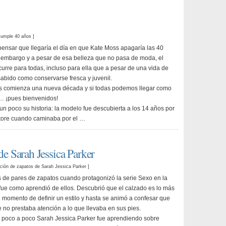
umple 40 años
]
pensar que llegaría el día en que Kate Moss apagaría las 40
 embargo y a pesar de esa belleza que no pasa de moda, el
curre para todas, incluso para ella que a pesar de una vida de
abido como conservarse fresca y juvenil.
ss comienza una nueva década y si todas podemos llegar como
0… ¡pues bienvenidos!
 poco su historia: la modelo fue descubierta a los 14 años por
tore cuando caminaba por el …
de Sarah Jessica Parker
ión de zapatos de Sarah Jessica Parker
]
s de pares de zapatos cuando protagonizó la serie Sexo en la
 fue como aprendió de ellos. Descubrió que el calzado es lo más
l momento de definir un estilo y hasta se animó a confesar que
e no prestaba atención a lo que llevaba en sus pies.
 poco a poco Sarah Jessica Parker fue aprendiendo sobre