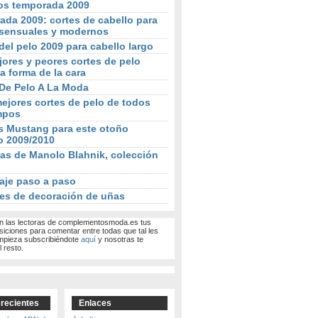
os temporada 2009
da 2009: cortes de cabello para
sensuales y modernos
del pelo 2009 para cabello largo
ores y peores cortes de pelo
a forma de la cara
 De Pelo A La Moda
ejores cortes de pelo de todos
mpos
s Mustang para este otoño
o 2009/2010
as de Manolo Blahnik, colección
aje paso a paso
es de decoración de uñas
 las lectoras de complementosmoda.es tus
siciones para comentar entre todas que tal les
mpieza subscribiéndote
aquí
y nosotras te
 resto.
 recientes
Enlaces