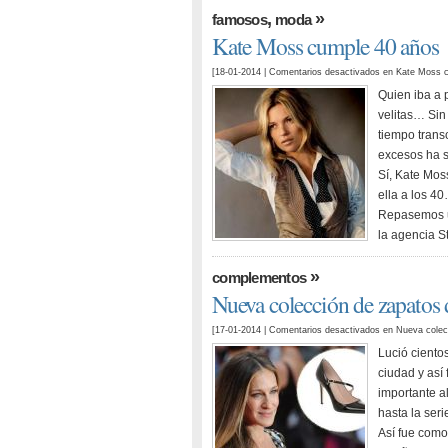
,
»
famosos
moda
Kate Moss cumple 40 años
[18-01-2014 |
Comentarios desactivados
en Kate Moss c
Quien iba a 
velitas… Sin
tiempo trans
excesos ha s
Sí, Kate Mo
ella a los 4
Repasemos un
la agencia S
»
complementos
Nueva colección de zapatos 
[17-01-2014 |
Comentarios desactivados
en Nueva colecc
Lució ciento
ciudad y así
importante a
hasta la seri
Así fue como