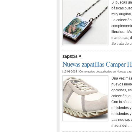
Si buscas un
básicas pued
muy original
La colección
complemento
literatura. 
mariposas, d
Se trata de 
»
zapatos
Nuevas zapatillas Camper 
[19-01-2014 |
Comentarios desactivados
en Nuevas zapa
Una vez más,
nuevos model
opciones, es
colección, q
Con la sólid
resistentes 
resistentes y
Las nuevas z
magia del …