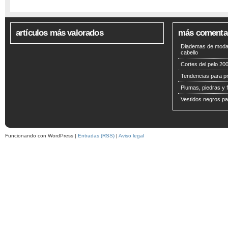
artículos más valorados
más comenta
Diademas de moda 
cabello
Cortes del pelo 200
Tendencias para p
Plumas, piedras y f
Vestidos negros pa
Funcionando con WordPress |
Entradas (RSS)
|
Aviso legal