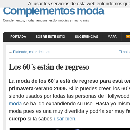
Al usar los servicios de esta web entendemos que
Complementos moda
Complementos, moda, famosos, estilo, noticias y mucho más
PORTADA
SOBRE ESTE SITIO
SUGERENCIAS
MAPA
←
Plateado, color del mes
El bol
Los 60´s están de regreso
La
moda de los 60´s está de regreso para está t
primavera-verano 2009.
Si lo puedes creer, los 60´
siendo usados por todas las personas de Hollywood
moda
se ha ido expandiendo su uso. Hasta yo mism
moda pues es una muy divertida y podría ser muy
f
cuerpo
si la sabes
usar bien
.