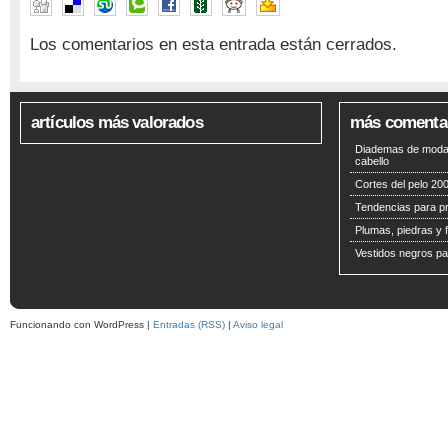
Los comentarios en esta entrada están cerrados.
artículos más valorados
más comenta
Diademas de moda 
cabello
Cortes del pelo 200
Tendencias para p
Plumas, piedras y f
Vestidos negros pa
Funcionando con WordPress |
Entradas (RSS)
|
Aviso legal