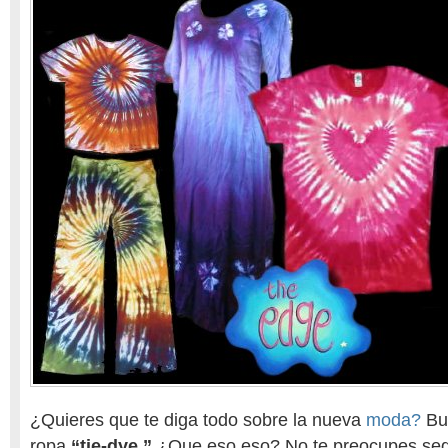
¿Quieres que te diga todo sobre la nueva
moda?
Bue
ropa
“tie-dye.”
¿Que eso eso? No te preocupes segu