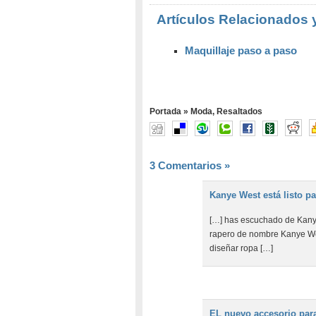
Artículos Relacionados 
Maquillaje paso a paso
Portada
»
Moda
,
Resaltados
3 Comentarios
»
Kanye West está listo p
[…] has escuchado de Kanye
rapero de nombre Kanye Wes
diseñar ropa […]
EL nuevo accesorio para