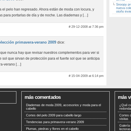
Snoopy pr
nueva col
 el pelo han regresado. Ahora están de moda con locura, y
otoño invi
tas para portarlas de día y de noche. Las diademas y […]
# 29-12-2008 at 7:36 pm
olección primavera-verano 2009
dice:
que nunca hay que revisar nuestros complementos para ver si
sol que sirvan de protección para el fuerte sol que se anticipa
ra-verano […]
# 15-04-2009 at 6:14 pm
más comentados
más v
Diademas de moda 2009, accesorios y moda para el
¿Qué co
cabello
redond
Cortes del pelo 2009 para cabello largo
Cortes d
visitas
Tendencias para primavera-verano 2009
Galería
Plumas, piedras y flores en el cabello
lectoras