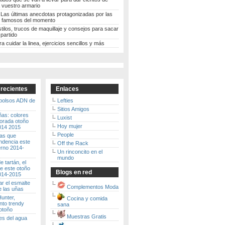
 vuestro armario
 Las últimas anecdotas protagonizadas por las
 famosos del momento
stilos, trucos de maquillaje y consejos para sacar
partido
ra cuidar la linea, ejercicios sencillos y más
 recientes
Enlaces
 bolsos ADN de
Lefties
Sitios Amigos
ñas: colores
Luxist
porada otoño
Hoy mujer
2014 2015
People
ras que
ndencia este
Off the Rack
erno 2014-
Un rinconcito en el
mundo
 tartán, el
e este otoño
Blogs en red
2014-2015
r el esmalte
Complementos Moda
e las uñas
unter,
Cocina y comida
to trendy
sana
otoño
Muestras Gratis
es del agua