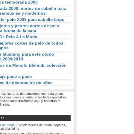
os temporada 2009
da 2009: cortes de cabello para
sensuales y modernos
del pelo 2009 para cabello largo
ores y peores cortes de pelo
a forma de la cara
 De Pelo A La Moda
ejores cortes de pelo de todos
mpos
s Mustang para este otoño
o 2009/2010
as de Manolo Blahnik, colección
aje paso a paso
es de decoración de uñas
 las lectoras de complementosmoda.es tus
siciones para comentar entre todas que tal les
mpieza subscribiéndote
aquí
y nosotras te
 resto.
as:
s de moda
. Complementos de moda, zapatos,
as a la última
tidos que se van a llevar para dar cientos de