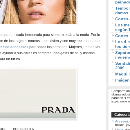
peinad
Tempora
damas 
Cortes 
Los mej
según l
omprarlas cada temporada para siempre estár a la moda. Por lo
Cortes
n de las mejores marcas que existen y son muy recomendables
Los 4 m
los tie
recios accesibles
para todas las personas. Mujeres, una de las
Zapato
 ayudar a sus caras es comprar unas gafas de sol y usarlas
inviern
ara un futuro.
Sandali
2009
Maquill
Imágen
Comparte con
últimas adqui
parecen :) E
explicamos el
Categorí
Accesorio
bolsos, joy
RIOS
POR
PRISCILA
Moda
. Ves