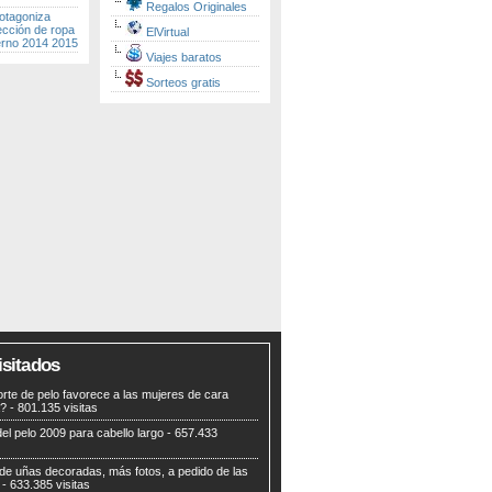
Regalos Originales
otagoniza
ección de ropa
ElVirtual
erno 2014 2015
Viajes baratos
Sorteos gratis
isitados
rte de pelo favorece a las mujeres de cara
a?
- 801.135 visitas
el pelo 2009 para cabello largo
- 657.433
 de uñas decoradas, más fotos, a pedido de las
- 633.385 visitas