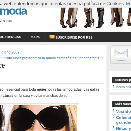
esta web entendemos que aceptas nuestra política de Cookies
Má
 moda
ucho más
UGERENCIAS
MAPA
SUSCRIBIRSE POR RSS
el otoño 2009
Kate Moss protagoniza la nueva campaña de Longchamp’s
→
ce
Nuevos p
vinilos de
son esencial para toda
mujer
todas las temporadas. Las
gafas
ematuras
en la cara y evitar manchas de sol.
Más valo
Vestid
Colecci
grande
Niñas y