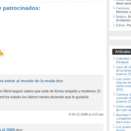
ideas para
y patrocinados:
Famosos
.
famosas y
Belleza
. E
el máximo 
Dietas
. Pa
Artículos
Coloridos
Desigual
Laca de u
de la tem
invierno 
Las carte
ara entrar al mundo de la moda
dice:
marcan te
otoño invi
2015
 West seguro sabes que viste de forma relajado y moderna. El
Camisas de
t ha estado los útimos meses diciendo que le gustaría
comodín d
invierno 
Cómo quita
de color d
# 29-12-2008 at 4:23 am
Mochilas H
complemen
para este 
Los poder
 el 2009
dice:
termal