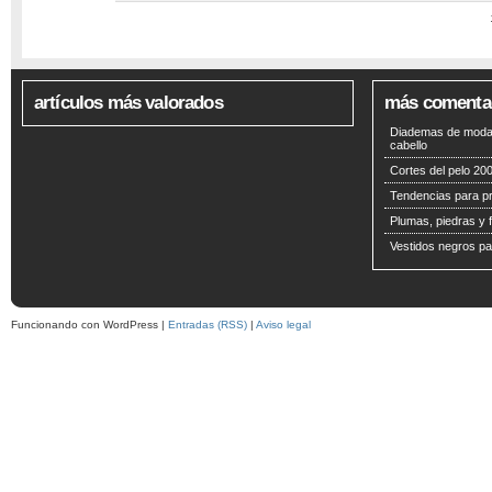
artículos más valorados
más comenta
Diademas de moda 
cabello
Cortes del pelo 200
Tendencias para p
Plumas, piedras y f
Vestidos negros pa
Funcionando con WordPress |
Entradas (RSS)
|
Aviso legal