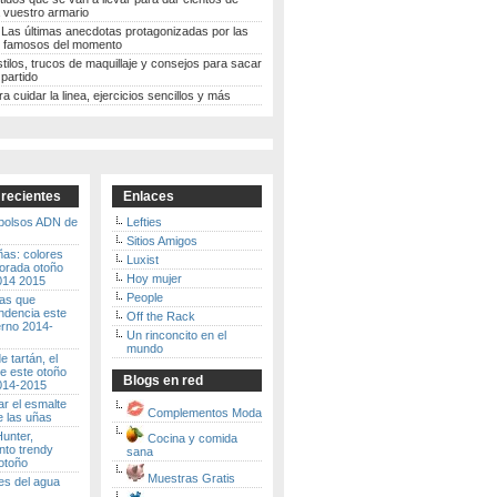
 vuestro armario
 Las últimas anecdotas protagonizadas por las
 famosos del momento
stilos, trucos de maquillaje y consejos para sacar
partido
ra cuidar la linea, ejercicios sencillos y más
 recientes
Enlaces
 bolsos ADN de
Lefties
Sitios Amigos
ñas: colores
Luxist
porada otoño
Hoy mujer
2014 2015
People
ras que
ndencia este
Off the Rack
erno 2014-
Un rinconcito en el
mundo
 tartán, el
e este otoño
Blogs en red
2014-2015
r el esmalte
Complementos Moda
e las uñas
unter,
Cocina y comida
to trendy
sana
otoño
Muestras Gratis
es del agua