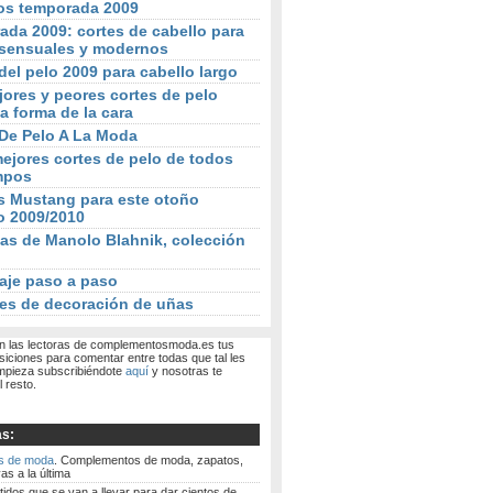
os temporada 2009
da 2009: cortes de cabello para
sensuales y modernos
del pelo 2009 para cabello largo
ores y peores cortes de pelo
a forma de la cara
 De Pelo A La Moda
ejores cortes de pelo de todos
mpos
s Mustang para este otoño
o 2009/2010
as de Manolo Blahnik, colección
aje paso a paso
es de decoración de uñas
 las lectoras de complementosmoda.es tus
siciones para comentar entre todas que tal les
mpieza subscribiéndote
aquí
y nosotras te
 resto.
as:
s de moda
. Complementos de moda, zapatos,
as a la última
tidos que se van a llevar para dar cientos de