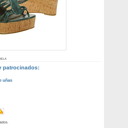
IELA
y patrocinados:
e uñas
rados.