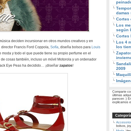
peinad
Tempora
damas 
Cortes 
Los mej
según l
Cortes
 música deciden incursionar en otros mundos creativos y en
Los 4 m
los tie
el director Francis Ford Coppola,
Sofía
, diseña bolsos para
Louis
Zapato
e moda y todo el que puede tiene su propio perfume en el
inviern
de cosas también, incluso un móvil Motorola y un ordenador
Sandali
 Black Eye Peas ha decidido… ¡diseñar
zapatos
!
2009
Maquill
Imágen
Comparte con
últimas adqui
parecen :) E
explicamos el
Categorí
Accesorio
bolsos, joy
Moda
. Ves