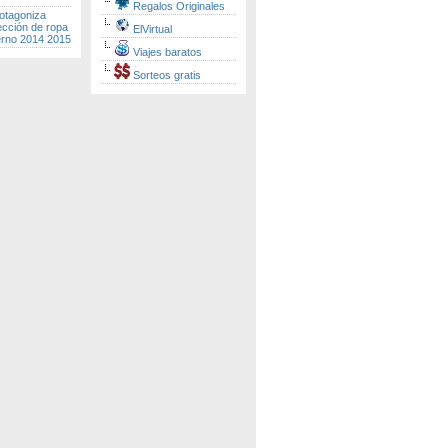
Regalos Originales
otagoniza
ección de ropa
ElVirtual
erno 2014 2015
Viajes baratos
Sorteos gratis