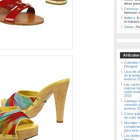
ideas para
Famosos
.
famosas y
Belleza
. E
el máximo 
Dietas
. Pa
Artículos
Coloridos
Desigual
Laca de u
de la tem
invierno 
Las carte
marcan te
otoño invi
2015
Camisas de
comodín d
invierno 
Cómo quita
de color d
Mochilas H
complemen
para este 
Los poder
termal