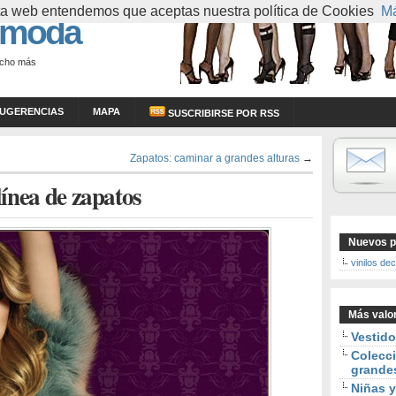
esta web entendemos que aceptas nuestra política de Cookies
Má
 moda
ucho más
UGERENCIAS
MAPA
SUSCRIBIRSE POR RSS
Zapatos: caminar a grandes alturas
→
línea de zapatos
Nuevos p
vinilos de
Más valo
Vestid
Colecci
grande
Niñas y