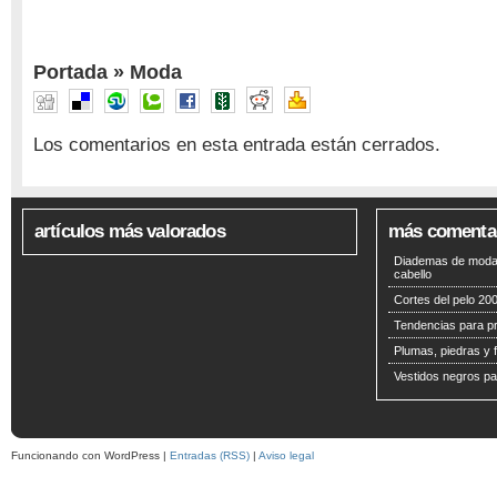
Portada
»
Moda
Los comentarios en esta entrada están cerrados.
artículos más valorados
más comenta
Diademas de moda 
cabello
Cortes del pelo 200
Tendencias para p
Plumas, piedras y f
Vestidos negros pa
Funcionando con WordPress |
Entradas (RSS)
|
Aviso legal