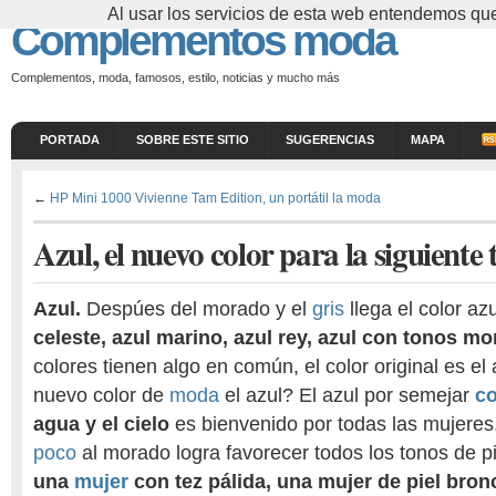
Al usar los servicios de esta web entendemos que
Complementos moda
Complementos, moda, famosos, estilo, noticias y mucho más
PORTADA
SOBRE ESTE SITIO
SUGERENCIAS
MAPA
←
HP Mini 1000 Vivienne Tam Edition, un portátil la moda
Azul, el nuevo color para la siguient
Azul.
Despúes del morado y el
gris
llega el color az
celeste, azul marino, azul rey, azul con tonos mo
colores tienen algo en común, el color original es el
nuevo color de
moda
el azul? El azul por semejar
c
agua y el cielo
es bienvenido por todas las mujeres
poco
al morado logra favorecer todos los tonos de pi
una
mujer
con tez pálida, una mujer de piel bro