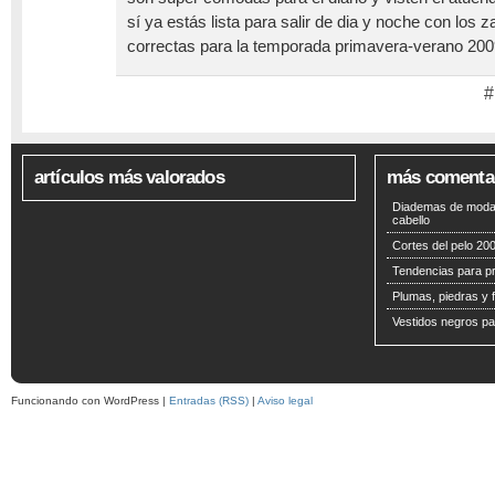
sí ya estás lista para salir de dia y noche con los 
correctas para la temporada primavera-verano 20
#
artículos más valorados
más comenta
Diademas de moda 
cabello
Cortes del pelo 200
Tendencias para p
Plumas, piedras y f
Vestidos negros pa
Funcionando con WordPress |
Entradas (RSS)
|
Aviso legal