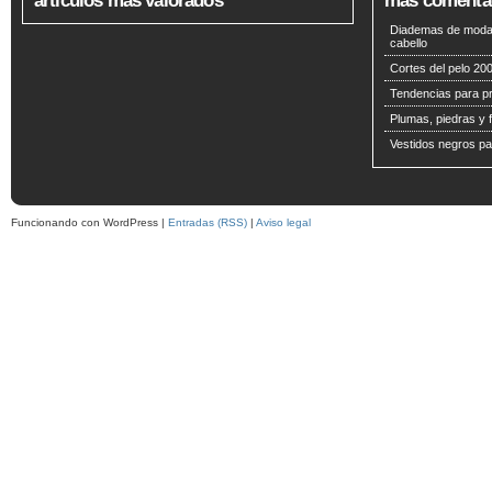
artículos más valorados
más comenta
Diademas de moda 
cabello
Cortes del pelo 200
Tendencias para p
Plumas, piedras y f
Vestidos negros pa
Funcionando con WordPress |
Entradas (RSS)
|
Aviso legal