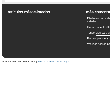
artículos más valorados
más comenta
Diademas de moda 
cabello
Cortes del pelo 200
Tendencias para p
Plumas, piedras y f
Vestidos negros pa
Funcionando con WordPress |
Entradas (RSS)
|
Aviso legal