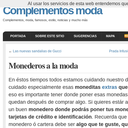
Al usar los servicios de esta web entendemos que
Complementos moda
Complementos, moda, famosos, estilo, noticias y mucho más
PORTADA
SOBRE ESTE SITIO
SUGERENCIAS
MAPA
←
Las nuevas sandalias de Gucci
Prada Infus
Monederos a la moda
En éstos tiempos todos estamos cuidando nuestro 
cuidado especialmente esas
moneditas
extras
que
eso es importante tener donde poner esas monedas
quedan después de comprar algo. Si quieres estár 
un buen
monedero donde podrás poner tus mone
tarjetas de crédito e identificación
. Recuerda que 
monedero ó cartera debe ser
algo que te guste, q