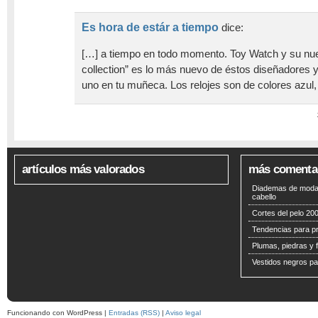
Es hora de estár a tiempo
dice:
[…] a tiempo en todo momento. Toy Watch y su nu
collection” es lo más nuevo de éstos diseñadores 
uno en tu muñeca. Los relojes son de colores azul,
artículos más valorados
más comenta
Diademas de moda 
cabello
Cortes del pelo 200
Tendencias para p
Plumas, piedras y f
Vestidos negros pa
Funcionando con WordPress |
Entradas (RSS)
|
Aviso legal