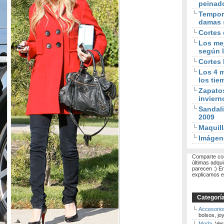
peinad
Tempora
damas 
Cortes 
Los mej
según l
Cortes
Los 4 m
los tie
Zapato
inviern
Sandali
2009
Maquill
Imágen
Comparte con
últimas adqui
parecen :) E
explicamos el
Categorí
Accesorio
bolsos, joy
Moda
. Ves