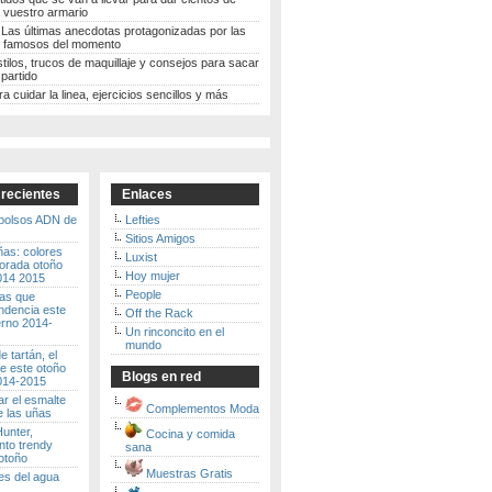
 vuestro armario
 Las últimas anecdotas protagonizadas por las
 famosos del momento
stilos, trucos de maquillaje y consejos para sacar
partido
ra cuidar la linea, ejercicios sencillos y más
 recientes
Enlaces
 bolsos ADN de
Lefties
Sitios Amigos
ñas: colores
Luxist
porada otoño
Hoy mujer
2014 2015
People
ras que
ndencia este
Off the Rack
erno 2014-
Un rinconcito en el
mundo
 tartán, el
e este otoño
Blogs en red
2014-2015
r el esmalte
Complementos Moda
e las uñas
unter,
Cocina y comida
to trendy
sana
otoño
Muestras Gratis
es del agua