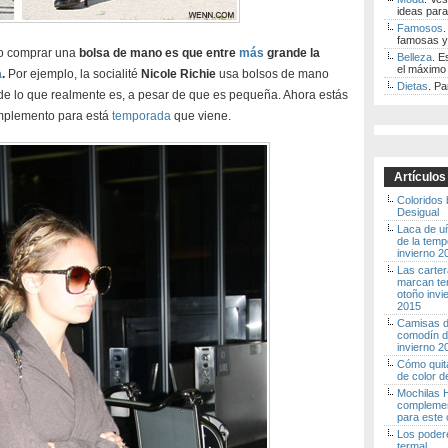
ideas para
Famosos
.
famosas y
do comprar una
bolsa de mano es que entre
más
grande la
Belleza
. E
el máximo 
a
.
Por ejemplo, la socialité
Nicole Richie
usa bolsos de mano
Dietas
. Pa
e lo que realmente es, a pesar de que es pequeña. Ahora estás
mplemento para está
temporada
que viene.
Artículos
Coloridos
Desigual
Laca de u
de la tem
invierno 
Las carte
marcan te
otoño invi
2015
Camisas de
comodín d
invierno 
Cómo quita
de color d
Mochilas H
complemen
para este 
Los poder
termal