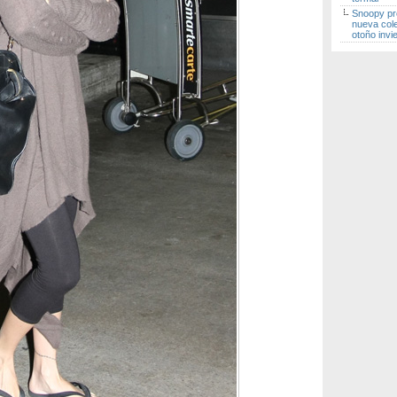
Snoopy pr
nueva col
otoño invi