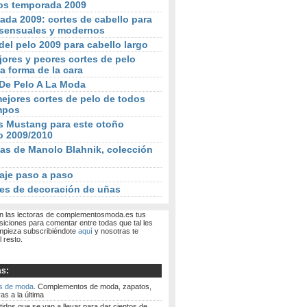
os temporada 2009
da 2009: cortes de cabello para
sensuales y modernos
del pelo 2009 para cabello largo
ores y peores cortes de pelo
a forma de la cara
 De Pelo A La Moda
ejores cortes de pelo de todos
mpos
s Mustang para este otoño
o 2009/2010
as de Manolo Blahnik, colección
aje paso a paso
es de decoración de uñas
 las lectoras de complementosmoda.es tus
siciones para comentar entre todas que tal les
mpieza subscribiéndote
aquí
y nosotras te
 resto.
as:
s de moda
. Complementos de moda, zapatos,
as a la última
tidos que se van a llevar para dar cientos de