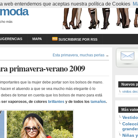
esta web entendemos que aceptas nuestra política de Cookies
Má
 moda
ucho más
UGERENCIAS
MAPA
SUSCRIBIRSE POR RSS
Esta primavera, muchas perlas
→
ara primavera-verano 2009
mportantes que la mujer debe portar son los bolsos de mano.
Nuevos p
hacen el atuendo a que se vea mucho más elegante ó lo
vinilos de
i debes de tomar en cuenta que los bolsos de mano para está
 ser vaporosos, de colores
brillantes
y de todos los
tamaños
.
Más valo
Vestid
Colecci
grande
Niñas y