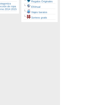
Regalos Originales
otagoniza
ección de ropa
ElVirtual
erno 2014 2015
Viajes baratos
Sorteos gratis