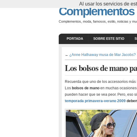
Al usar los servicios de 
Complementos
Complementos, moda, famosos, estilo, noticias y m
PORTADA
SOBRE ESTE SITIO
S
←
¿Anne Hathaway musa de Mar Jacobs?
Los bolsos de mano p
Recuerda que uno de los accessorios más i
Los
bolsos de mano
en muchas ocasiones 
pueden hacer que se vea peor. Pero, eso s
temporada
primavera-verano 2009
deben