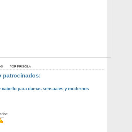
OS
POR
PRISCILA
y patrocinados:
e cabello para damas sensuales y modernos
ados