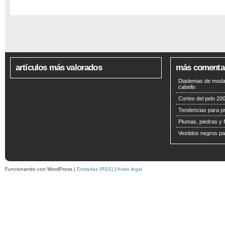
artículos más valorados
más comenta
Diademas de moda 
cabello
Cortes del pelo 200
Tendencias para p
Plumas, piedras y f
Vestidos negros pa
Funcionando con WordPress |
Entradas (RSS)
|
Aviso legal