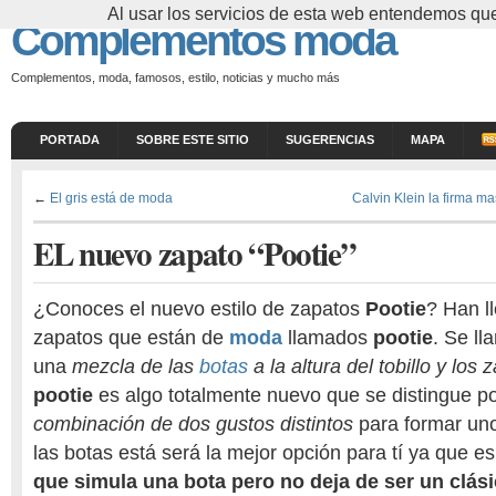
Al usar los servicios de esta web entendemos que
Complementos moda
Complementos, moda, famosos, estilo, noticias y mucho más
PORTADA
SOBRE ESTE SITIO
SUGERENCIAS
MAPA
←
El gris está de moda
Calvin Klein la firma m
EL nuevo zapato “Pootie”
¿Conoces el nuevo estilo de zapatos
Pootie
? Han l
zapatos que están de
moda
llamados
pootie
. Se l
una
mezcla de las
botas
a la altura del tobillo y los
pootie
es algo totalmente nuevo que se distingue po
combinación de dos gustos distintos
para formar uno
las botas está será la mejor opción para tí ya que e
que simula una bota pero no deja de ser un clási