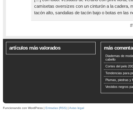
camisetas oversizes con un cinturón a la cadera, 
tacón alto, sandalias de tacón bajo o botas en las 
#
artículos más valorados
más comenta
Diademas de moda 
cabello
Cortes del pelo 200
Tendencias para p
Plumas, piedras y f
Vestidos negros pa
Funcionando con WordPress |
Entradas (RSS)
|
Aviso legal