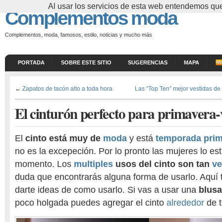
Al usar los servicios de esta web entendemos que
Complementos moda
Complementos, moda, famosos, estilo, noticias y mucho más
PORTADA
SOBRE ESTE SITIO
SUGERENCIAS
MAPA
←
Zapatos de tacón alto a toda hora
Las “Top Ten” mejor vestidas de
El cinturón perfecto para primavera
El
cinto está muy de
moda
y está
temporada
pri
no es la excepeción. Por lo pronto las mujeres lo es
momento. Los
multiples
usos del cinto son tan
ve
duda que encontrarás alguna forma de usarlo. Aquí
darte ideas de como usarlo. Si vas a usar una
blus
poco holgada puedes agregar el cinto
alrededor
de t