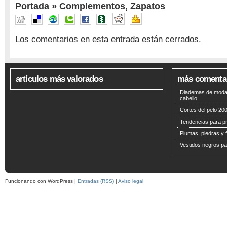
Portada
»
Complementos
,
Zapatos
Los comentarios en esta entrada están cerrados.
artículos más valorados
más comenta
Diademas de moda 
cabello
Cortes del pelo 200
Tendencias para p
Plumas, piedras y f
Vestidos negros pa
Funcionando con WordPress |
Entradas (RSS)
|
Aviso legal