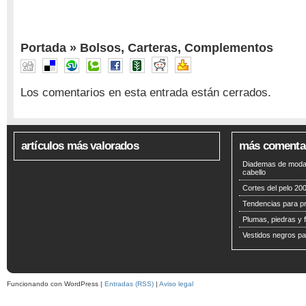
Portada
»
Bolsos
,
Carteras
,
Complementos
Los comentarios en esta entrada están cerrados.
artículos más valorados
más comenta
Diademas de moda 
cabello
Cortes del pelo 200
Tendencias para p
Plumas, piedras y f
Vestidos negros pa
Funcionando con WordPress |
Entradas (RSS)
|
Aviso legal