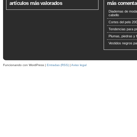
artículos más valorados
más comenta
Diademas de moda 
cabello
Cortes del pelo 200
Tendencias para p
Plumas, piedras y f
Vestidos negros pa
Funcionando con WordPress |
Entradas (RSS)
|
Aviso legal