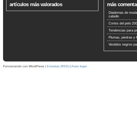
artículos más valorados
más comenta
Diademas de moda 
cabello
Cortes del pelo 200
Tendencias para p
Plumas, piedras y f
Vestidos negros pa
Funcionando con WordPress |
Entradas (RSS)
|
Aviso legal