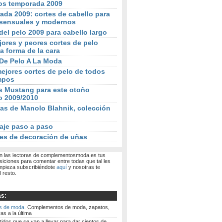
os temporada 2009
da 2009: cortes de cabello para
sensuales y modernos
del pelo 2009 para cabello largo
ores y peores cortes de pelo
a forma de la cara
 De Pelo A La Moda
ejores cortes de pelo de todos
mpos
s Mustang para este otoño
o 2009/2010
as de Manolo Blahnik, colección
aje paso a paso
es de decoración de uñas
 las lectoras de complementosmoda.es tus
siciones para comentar entre todas que tal les
mpieza subscribiéndote
aquí
y nosotras te
 resto.
as:
s de moda
. Complementos de moda, zapatos,
as a la última
tidos que se van a llevar para dar cientos de