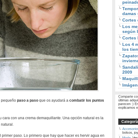
peinad
Tempora
damas 
Cortes 
Los mej
según l
Cortes
Los 4 m
los tie
Zapato
inviern
Sandali
2009
Maquill
Imágen
Comparte con
n pequeño
paso a paso
que os ayudará a
combatir los puntos
últimas adqui
parecen :) E
explicamos el
u cara con una crema demaquillante. Una opción natural es la
Categorí
natural.
Accesorio
bolsos, joy
el primer paso. Lo primero que hay que hacer es hervir agua en
Moda
. Ves