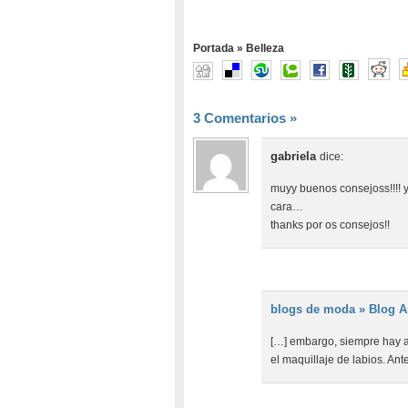
Portada
»
Belleza
3 Comentarios
»
gabriela
dice:
muyy buenos consejoss!!!! y
cara…
thanks por os consejos!!
blogs de moda » Blog Ar
[…] embargo, siempre hay 
el maquillaje de labios. An