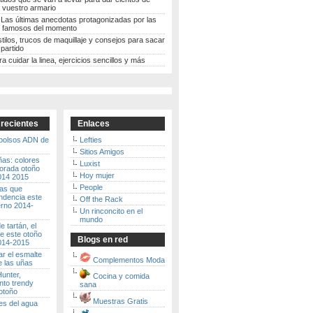
 vuestro armario
 Las últimas anecdotas protagonizadas por las
 famosos del momento
stilos, trucos de maquillaje y consejos para sacar
partido
ra cuidar la linea, ejercicios sencillos y más
 recientes
Enlaces
 bolsos ADN de
Lefties
Sitios Amigos
ñas: colores
Luxist
porada otoño
Hoy mujer
2014 2015
People
ras que
ndencia este
Off the Rack
erno 2014-
Un rinconcito en el
mundo
 tartán, el
e este otoño
Blogs en red
2014-2015
r el esmalte
Complementos Moda
e las uñas
unter,
Cocina y comida
to trendy
sana
otoño
Muestras Gratis
es del agua