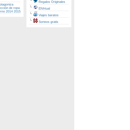
Regalos Originales
otagoniza
ección de ropa
ElVirtual
erno 2014 2015
Viajes baratos
Sorteos gratis