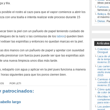
ideas para
a y tila.
Famosos
.
famosas y
posible el rostro al cazo para que el vapor comience a abrir los
Belleza
. E
za con una toalla e intenta realizar este proceso durante 15
el máximo 
Dietas
. Pa
ecar bien la piel con un pañuelo de papel teniendo cuidado de
iegues de la nariz o las comisuras de los
labios
) queden bien
 extraer las espinillas y entonces no quedan marcas en la piel.
Artículos
Coloridos
 las dos manos con un pañuelo de papel y apretar con suavidad
Desigual
ita presionar con fuerza pues puede ser que las espinillas aún
Laca de u
de la tem
de una nueva limpieza unos días más tarde.
invierno 
Las carte
n, rebajarlo con agua y aplicar en la piel pues funciona a manera
marcan te
otoño invi
 horas siguientes para que los poros cierren bien.
2015
Camisas de
comodín d
IOS
POR
LETI
invierno 
Cómo quita
y patrocinados:
de color d
Mochilas H
complemen
cabello largo
para este 
Los poder
termal