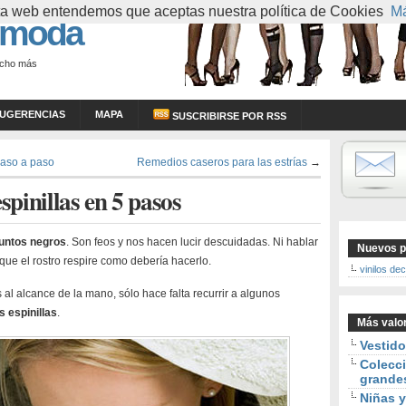
esta web entendemos que aceptas nuestra política de Cookies
Má
 moda
ucho más
UGERENCIAS
MAPA
SUSCRIBIRSE POR RSS
paso a paso
Remedios caseros para las estrías
→
spinillas en 5 pasos
untos negros
. Son feos y nos hacen lucir descuidadas. Ni hablar
Nuevos p
que el rostro respire como debería hacerlo.
vinilos de
al alcance de la mano, sólo hace falta recurrir a algunos
s espinillas
.
Más valo
Vestid
Colecci
grande
Niñas y