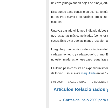
un cazo y luego añadir hojas de hinojo, ortig
El segundo paso consiste en acercar lo más 
poros. Para mayor precaución cubre tu cabe
minutos.
Una vez pasado el tiempo indicado debes s
que las zonas más complicadas (como los pl
secos. Esto evita que las manos resbalen al
Luego hay que cubrir los dedos índices de
cada punto negro y cada pequeño grano. Ev
no estén maduras, en ese caso requerirás 
El último paso consiste en exprimir un limó
de tónico. Eso sí, evita
maquillarte
en las 12
9-05-2009
17.219 VISITAS
3 COMENTAR
Artículos Relacionados 
Cortes del pelo 2009 para 